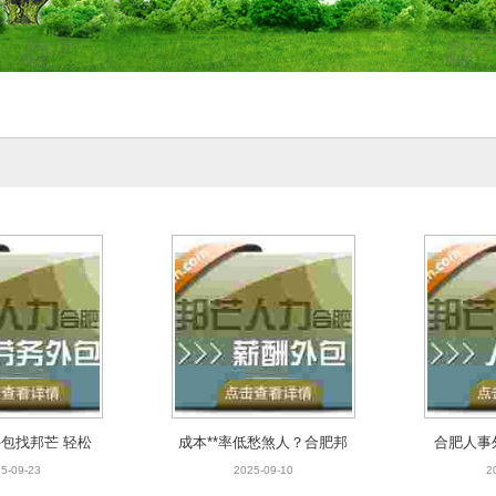
包找邦芒 轻松
成本**率低愁煞人？合肥邦
合肥人事
消除用工风险
芒薪酬外包速来救场
企业人力
5-09-23
2025-09-10
2