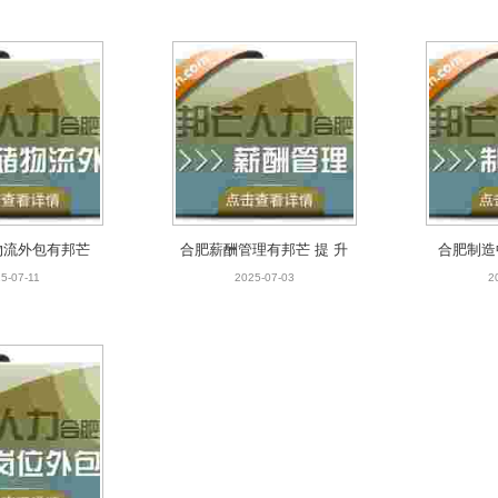
物流外包有邦芒
合肥薪酬管理有邦芒 提 升
合肥制造
仓储高昂成本
企业效能的薪酬绩效方案
帮企业
5-07-11
2025-07-03
2