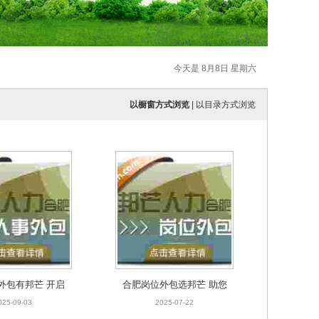
今天是 8月8日 星期六
以橱窗方式浏览
|
以目录方式浏览
外包有邦芒 开启
合肥岗位外包选邦芒 助您
成本节约新路径
节省企业用工成本
025-09-03
2025-07-22