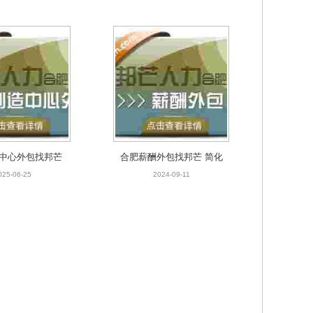
中心外包找邦芒
合肥薪酬外包找邦芒 简化
轻松制胜市场
企业薪酬流程轻松无忧
025-06-25
2024-09-11